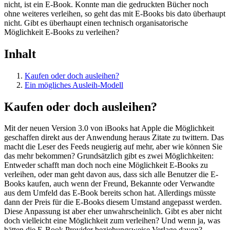
nicht, ist ein E-Book. Konnte man die gedruckten Bücher noch
ohne weiteres verleihen, so geht das mit E-Books bis dato überhaupt
nicht. Gibt es überhaupt einen technisch organisatorische
Möglichkeit E-Books zu verleihen?
Inhalt
Kaufen oder doch ausleihen?
Ein mögliches Ausleih-Modell
Kaufen oder doch ausleihen?
Mit der neuen Version 3.0 von iBooks hat Apple die Möglichkeit
geschaffen direkt aus der Anwendung heraus Zitate zu twittern. Das
macht die Leser des Feeds neugierig auf mehr, aber wie können Sie
das mehr bekommen? Grundsätzlich gibt es zwei Möglichkeiten:
Entweder schafft man doch noch eine Möglichkeit E-Books zu
verleihen, oder man geht davon aus, dass sich alle Benutzer die E-
Books kaufen, auch wenn der Freund, Bekannte oder Verwandte
aus dem Umfeld das E-Book bereits schon hat. Allerdings müsste
dann der Preis für die E-Books diesem Umstand angepasst werden.
Diese Anpassung ist aber eher unwahrscheinlich. Gibt es aber nicht
doch vielleicht eine Möglichkeit zum verleihen? Und wenn ja, was
hätten die E-Book Provider beziehungsweise Verlage davon?