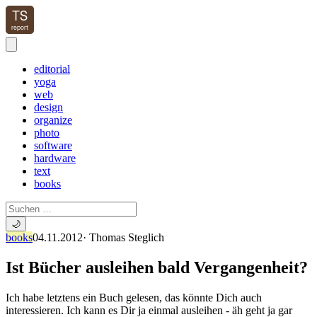
editorial
yoga
web
design
organize
photo
software
hardware
text
books
🌙
books
04.11.2012
·
Thomas Steglich
Ist Bücher ausleihen bald Vergangenheit?
Ich habe letztens ein Buch gelesen, das könnte Dich auch
interessieren. Ich kann es Dir ja einmal ausleihen - äh geht ja gar