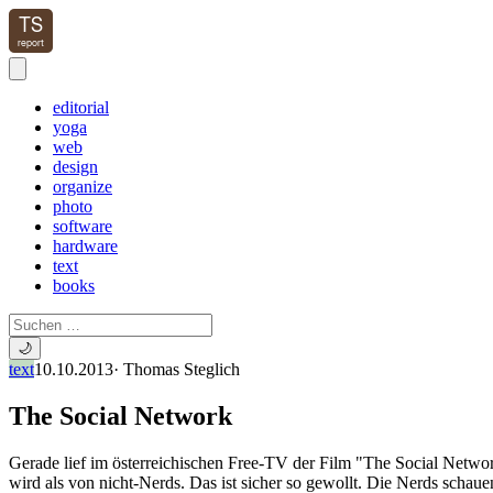
editorial
yoga
web
design
organize
photo
software
hardware
text
books
🌙
text
10.10.2013
·
Thomas Steglich
The Social Network
Gerade lief im österreichischen Free-TV der Film "The Social Netw
wird als von nicht-Nerds. Das ist sicher so gewollt. Die Nerds schaue