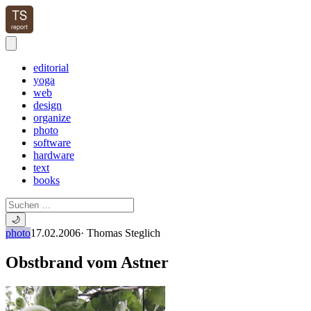
editorial
yoga
web
design
organize
photo
software
hardware
text
books
🌙
photo
17.02.2006
·
Thomas Steglich
Obstbrand vom Astner