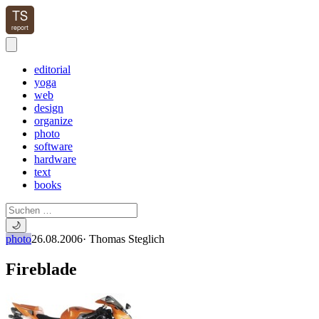
editorial
yoga
web
design
organize
photo
software
hardware
text
books
🌙
photo
26.08.2006
·
Thomas Steglich
Fireblade